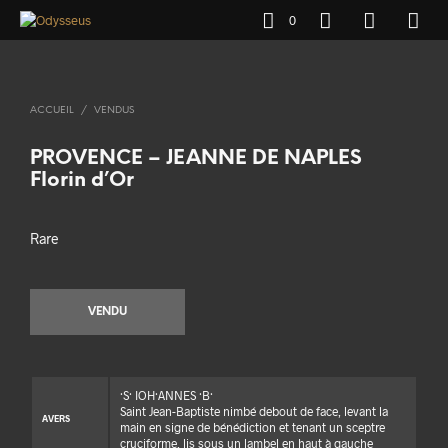
0
ACCUEIL
/
VENDUS
PROVENCE – JEANNE DE NAPLES
Florin d’Or
Rare
VENDU
·S· IOH·ANNES ·B·
Saint Jean-Baptiste nimbé debout de face, levant la
AVERS
main en signe de bénédiction et tenant un sceptre
cruciforme, lis sous un lambel en haut à gauche