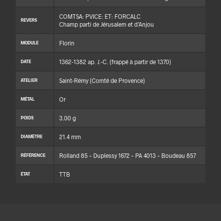
COMTSA: PVICE: ET: FORCALC
REVERS
Champ parti de Jérusalem et d’Anjou
Florin
MODULE
1362-1382 ap. J.-C. (frappé à partir de 1370)
DATE
Saint-Rémy (Comté de Provence)
ATELIER
Or
MÉTAL
3.00 g
POIDS
21.4 mm
DIAMÈTRE
Rolland 85 – Duplessy 1672 – PA 4013 – Boudeau 857
RÉFÉRENCE
TTB
ÉTAT