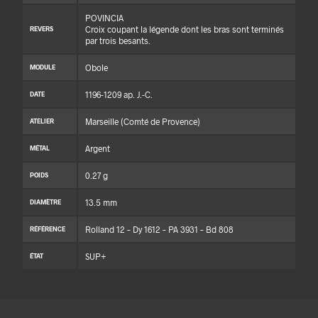
POVINCIA
Croix coupant la légende dont les bras sont terminés
REVERS
par trois besants.
Obole
MODULE
1196-1209 ap. J.-C.
DATE
Marseille (Comté de Provence)
ATELIER
Argent
MÉTAL
0.27 g
POIDS
13.5 mm
DIAMÈTRE
Rolland 12 – Dy 1612 – PA 3931 – Bd 808
RÉFÉRENCE
SUP+
ÉTAT