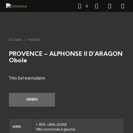
0
ACCUEIL
/
VENDUS
PROVENCE – ALPHONSE II D’ARAGON
Obole
Très bel exemplaire
VENDU
+ REX ◦ARA◦GONE
AVERS
Tête couronnée à gauche.