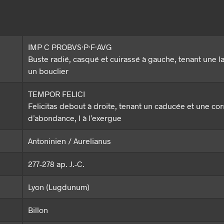
IMP C PROBVS·P·F·AVG
Buste radié, casqué et cuirassé à gauche, tenant une l
un bouclier
TEMPOR FELICI
Felicitas debout à droite, tenant un caducée et une co
d’abondance, I à l’exergue
Antoninien / Aurelianus
277-278 ap. J.-C.
Lyon (Lugdunum)
Billon