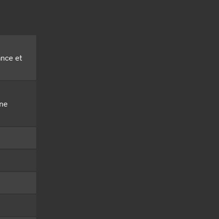
ance et
rne