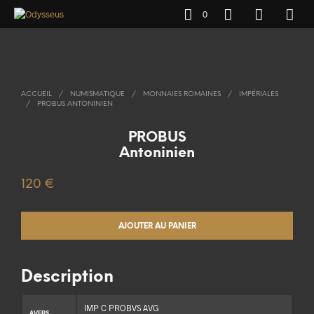
0
ACCUEIL
/
NUMISMATIQUE
/
MONNAIES ROMAINES
/
IMPÉRIALES
/
PROBUS ANTONINIEN
PROBUS
Antoninien
120
€
AJOUTER AU PANIER
Description
IMP C PROBVS AVG
AVERS