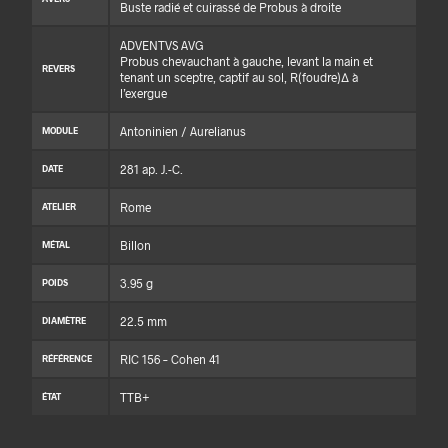
Buste radié et cuirassé de Probus à droite
ADVENTVS AVG
Probus chevauchant à gauche, levant la main et
REVERS
tenant un sceptre, captif au sol, R(foudre)Δ à
l’exergue
Antoninien / Aurelianus
MODULE
281 ap. J.-C.
DATE
Rome
ATELIER
Billon
MÉTAL
3.95 g
POIDS
22.5 mm
DIAMÈTRE
RIC 156 – Cohen 41
RÉFÉRENCE
TTB+
ÉTAT