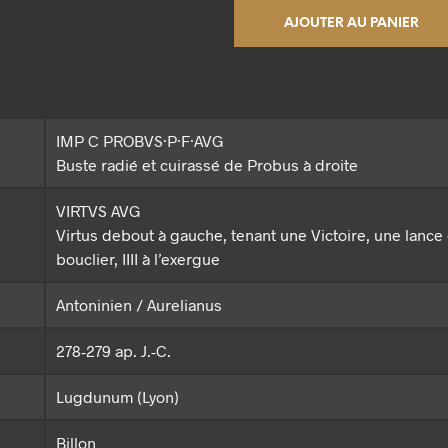
AJOUTER AU PANIER
IMP C PROBVS·P·F·AVG
Buste radié et cuirassé de Probus à droite
VIRTVS AVG
Virtus debout à gauche, tenant une Victoire, une lance 
bouclier, IIII à l’exergue
Antoninien / Aurelianus
278-279 ap. J.-C.
Lugdunum (Lyon)
Billon