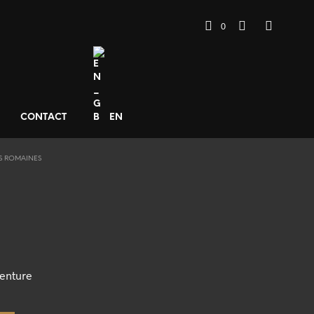
0
CONTACT
EN
S ROMAINES
genture