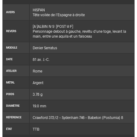
HISPAN
AVERS
Tête voilée de l’Espagne à droite
[A·]ALBIN N·S· [POST·A·F]
Personnage debout à gauche, revêtu d’une toge, levant la
REVERS
main, entre une aquila et un faisceau
Denier Serratus
MODULE
81 av. J.-C.
DATE
Rome
ATELIER
Argent
MÉTAL
3.78 g
POIDS
19.0 mm
DIAMÈTRE
Crawford 372/2 – Sydenham 746 – Babelon (Postumia) 8
RÉFÉRENCE
TTB
ÉTAT