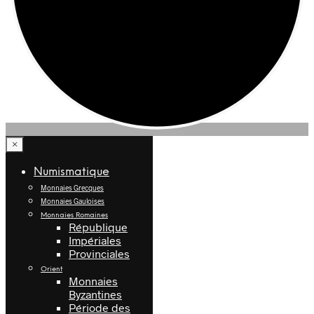
×
Numismatique
Monnaies Grecques
Monnaies Gauloises
Monnaies Romaines
République
Impériales
Provinciales
Orient
Monnaies
Byzantines
Période des