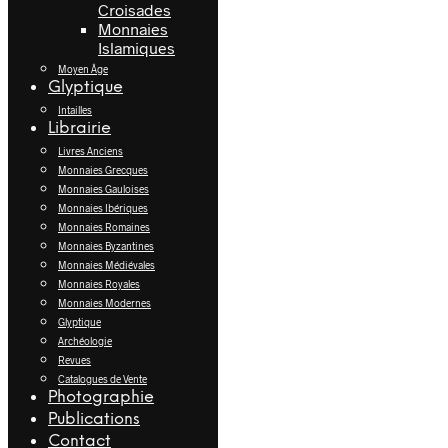
Croisades
Monnaies
Islamiques
Moyen Âge
Glyptique
Intailles
Librairie
Livres Anciens
Monnaies Grecques
Monnaies Gauloises
Monnaies Ibériques
Monnaies Romaines
Monnaies Byzantines
Monnaies Médiévales
Monnaies Royales
Monnaies Modernes
Glyptique
Archéologie
Revues
Catalogues de Vente
Photographie
Publications
Contact