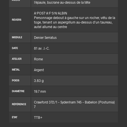
l’épaule, bucrane au-dessus de la tête
A·POST·A·F·S·N·ALBIN
Personnage debout à gauche sur un rocher, vêtu de la
REVERS
toge, tenant un aspergillum au-dessus d’un taureau,
autel allumé au centre
Denier Serratus
MODULE
81 av. J.-C.
DATE
Rome
ATELIER
Argent
MÉTAL
3.83 g
POIDS
19.7 mm
DIAMÈTRE
Crawford 372/1 – Sydenham 745 – Babelon (Postumia)
RÉFÉRENCE
7
TTB+
ÉTAT