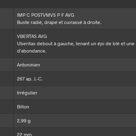
IMP C POSTVMVS P F AVG
Buste radié, drapé et cuirassé à droite.
VBERTAS AVG
Uberitas debout à gauche, tenant un épi de blé et une
d’abondance.
Antoninien
267 ap. J.-C.
Irrégulier
Billon
2.99 g
22 mm