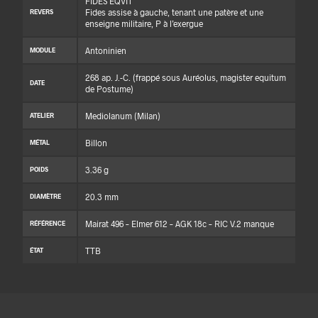
FIDES EQVIT
Fides assise à gauche, tenant une patère et une
REVERS
enseigne militaire, P à l’exergue
Antoninien
MODULE
268 ap. J.-C. (frappé sous Auréolus, magister equitum
DATE
de Postume)
Mediolanum (Milan)
ATELIER
Billon
MÉTAL
3.36 g
POIDS
20.3 mm
DIAMÈTRE
Mairat 496 – Elmer 612 – AGK 18c – RIC V.2 manque
RÉFÉRENCE
TTB
ÉTAT