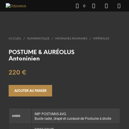
0
ACCUEIL
/
NUMISMATIQUE
/
MONNAIES ROMAINES
/
IMPÉRIALES
POSTUME & AURÉOLUS
Antoninien
220
€
AJOUTER AU PANIER
IMP POSTVMVS AVG
AVERS
Buste radié, drapé et cuirassé de Postume à droite