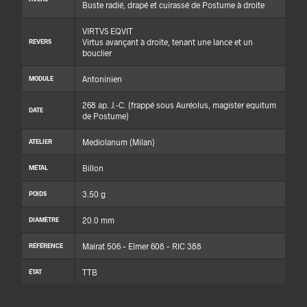
Buste radié, drapé et cuirassé de Postume à droite
VIRTVS EQVIT
Virtus avançant à droite, tenant une lance et un
REVERS
bouclier
Antoninien
MODULE
268 ap. J.-C. (frappé sous Auréolus, magister equitum
DATE
de Postume)
Mediolanum (Milan)
ATELIER
Billon
MÉTAL
3.50 g
POIDS
20.0 mm
DIAMÈTRE
Mairat 506 – Elmer 608 – RIC 388
RÉFÉRENCE
TTB
ÉTAT