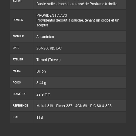
AVERS
Buste radié, drapé et cuirassé de Postume à droite
PROVIDENTIA AVG
Providentia debout à gauche, tenant un globe et un
REVERS
sceptre
Antoninien
MODULE
264-266 ap. J.-C.
DATE
Treveri (Trèves)
ATELIER
Billon
MÉTAL
3.44 g
POIDS
22.9 mm
DIAMÈTRE
Mairat 319 – Elmer 337 – AGK 69 – RIC 80 & 323
RÉFÉRENCE
TTB
ÉTAT