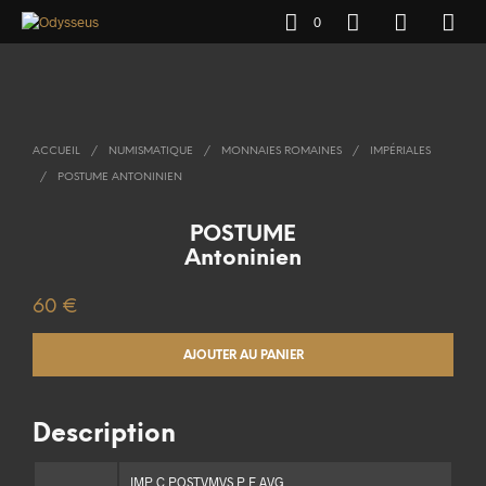
0
ACCUEIL
/
NUMISMATIQUE
/
MONNAIES ROMAINES
/
IMPÉRIALES
/
POSTUME ANTONINIEN
POSTUME
Antoninien
60
€
AJOUTER AU PANIER
Description
IMP C POSTVMVS P F AVG