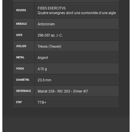
FIDES EXERCITVS
REVERS
Quatre enseignes dont une surmontée d’une aigle
Antoninien
MODULE
266-267 ap. J.-C.
DATE
Trèves (Treveri)
ATELIER
Argent
MÉTAL
4.15 g
POIDS
23.6 mm
DIAMÈTRE
Mairat 339 – RIC 303 – Elmer 417
RÉFÉRENCE
TTB+
ÉTAT