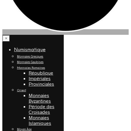
×
Numismatique
Monnaies Grecques
Monnaies Gauloises
Monnaies Romaines
République
Impériales
Provinciales
Orient
Monnaies
Byzantines
Période des
Croisades
Monnaies
Islamiques
Moyen Âge