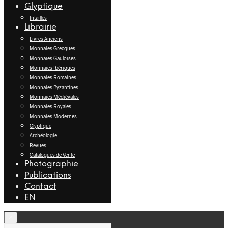
Glyptique
Intailles
Librairie
Livres Anciens
Monnaies Grecques
Monnaies Gauloises
Monnaies Ibériques
Monnaies Romaines
Monnaies Byzantines
Monnaies Médiévales
Monnaies Royales
Monnaies Modernes
Glyptique
Archéologie
Revues
Catalogues de Vente
Photographie
Publications
Contact
EN
×