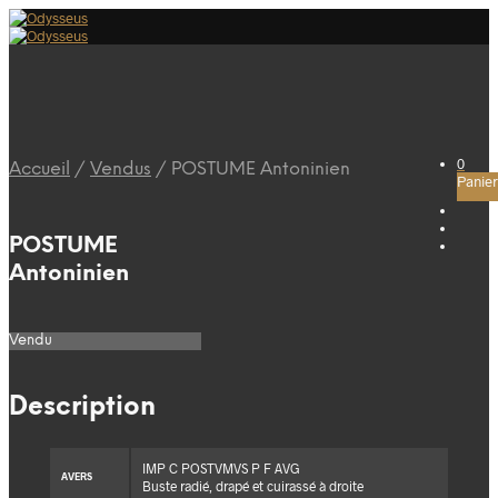
0
Accueil
/
Vendus
/
POSTUME Antoninien
Panier
POSTUME
Antoninien
Vendu
Description
IMP C POSTVMVS P F AVG
AVERS
Buste radié, drapé et cuirassé à droite