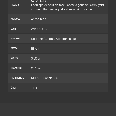
SALVS AVG
Esculape debout de face, la tête à gauche, s’appuyant
REVERS
sur un bâton sur lequel est enroulé un serpent.
Antoninien
MODULE
266 ap. J.-C.
DATE
Cologne (Colonia Agrippinensis)
ATELIER
Billon
MÉTAL
3.60 g
POIDS
24.1 mm
DIAMÈTRE
RIC 86 – Cohen 336
RÉFÉRENCE
TTB+
ÉTAT