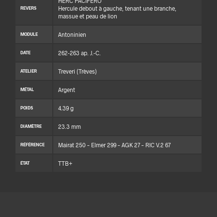
HERC PACIFERO
Hercule debout à gauche, tenant une branche,
REVERS
massue et peau de lion
Antoninien
MODULE
262-263 ap. J.-C.
DATE
Treveri (Trèves)
ATELIER
Argent
MÉTAL
4.39 g
POIDS
23.3 mm
DIAMÈTRE
Mairat 250 – Elmer 299 – AGK 27 – RIC V.2 67
RÉFÉRENCE
TTB+
ÉTAT