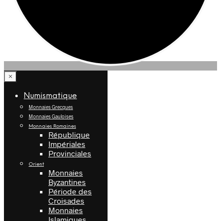
×
Numismatique
Monnaies Grecques
Monnaies Gauloises
Monnaies Romaines
République
Impériales
Provinciales
Orient
Monnaies
Byzantines
Période des
Croisades
Monnaies
Islamiques