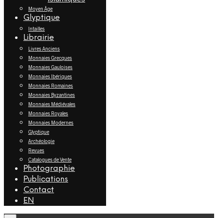
Moyen Âge
Glyptique
Intailles
Librairie
Livres Anciens
Monnaies Grecques
Monnaies Gauloises
Monnaies Ibériques
Monnaies Romaines
Monnaies Byzantines
Monnaies Médiévales
Monnaies Royales
Monnaies Modernes
Glyptique
Archéologie
Revues
Catalogues de Vente
Photographie
Publications
Contact
EN