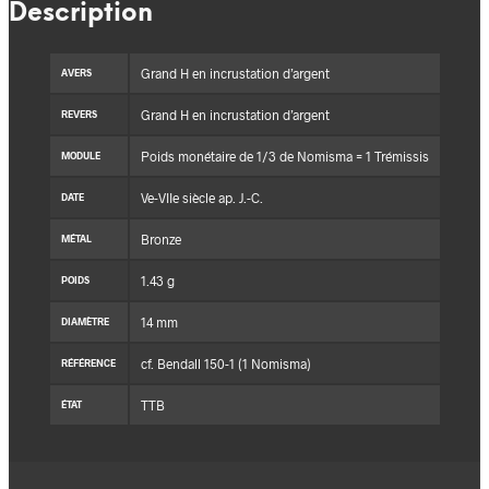
Description
Grand H en incrustation d’argent
AVERS
Grand H en incrustation d’argent
REVERS
Poids monétaire de 1/3 de Nomisma = 1 Trémissis
MODULE
Ve-VIIe siècle ap. J.-C.
DATE
Bronze
MÉTAL
1.43 g
POIDS
14 mm
DIAMÈTRE
cf. Bendall 150-1 (1 Nomisma)
RÉFÉRENCE
TTB
ÉTAT