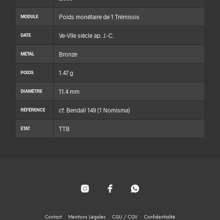
Poids monétaire de 1 Trémissis
MODULE
Ve-VIIe siècle ap. J.-C.
DATE
Bronze
MÉTAL
1.47 g
POIDS
11.4 mm
DIAMÈTRE
cf. Bendall 149 (1 Nomisma)
RÉFÉRENCE
TTB
ÉTAT
Contact
Mentions Légales
CGU / CGV
Confidentialité