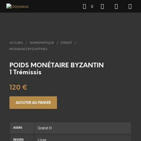
0
ACCUEIL
/
NUMISMATIQUE
/
ORIENT
/
MONNAIES BYZANTINES
POIDS MONÉTAIRE BYZANTIN
1 Trémissis
120
€
AJOUTER AU PANIER
Grand H
AVERS
Lisse
REVERS