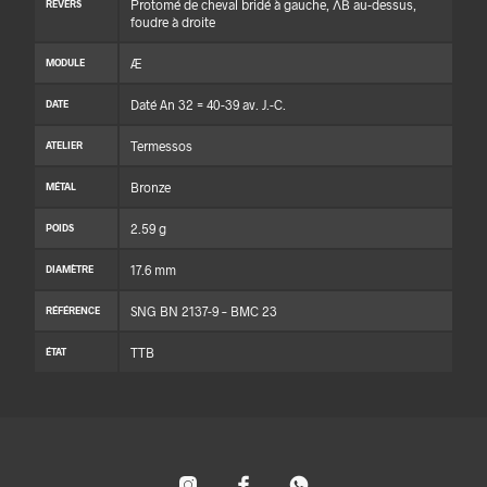
Protomé de cheval bridé à gauche, ΛΒ au-dessus,
REVERS
foudre à droite
Æ
MODULE
Daté An 32 = 40-39 av. J.-C.
DATE
Termessos
ATELIER
Bronze
MÉTAL
2.59 g
POIDS
17.6 mm
DIAMÈTRE
SNG BN 2137-9 – BMC 23
RÉFÉRENCE
TTB
ÉTAT