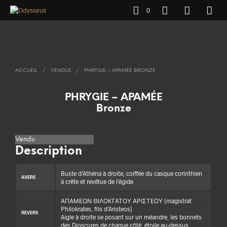
0
ACCUEIL
/
VENDUS
/
PHRYGIE – APAMÉE BRONZE
PHRYGIE – APAMÉE
Bronze
Vendu
Description
Buste d’Athéna à droite, coiffée du casque corinthien
AVERS
à crête et revêtue de l’égide
ΑΠΑΜΕΩΝ ΘΙΛΟΚΓΑΤΟΥ ΑΡΙΣΤΕΟΥ (magistrat
Philokrates, fils d’Aristeos)
REVERS
Aigle à droite se posant sur un méandre, les bonnets
des Dioscures de chaque côté, étoile au-dessus