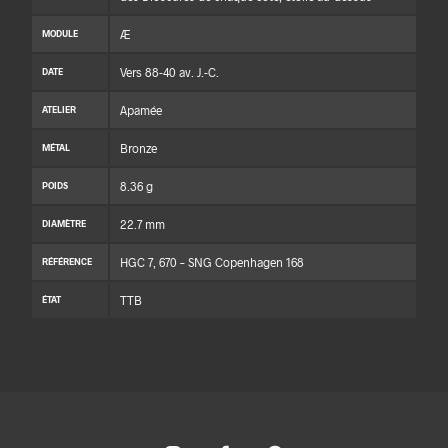
Æ
MODULE
Vers 88-40 av. J.-C.
DATE
Apamée
ATELIER
Bronze
MÉTAL
8.36 g
POIDS
22.7 mm
DIAMÈTRE
HGC 7, 670 – SNG Copenhagen 168
RÉFÉRENCE
TTB
ÉTAT