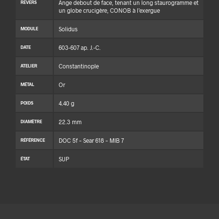
Ange debout de face, tenant un long staurogramme et
REVERS
un globe crucigère, CONOB à l’exergue
Solidus
MODULE
603-607 ap. J.-C.
DATE
Constantinople
ATELIER
Or
MÉTAL
4.40 g
POIDS
22.3 mm
DIAMÈTRE
DOC 5f – Sear 618 – MIB 7
RÉFÉRENCE
SUP
ÉTAT