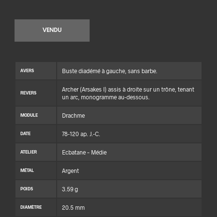
VENDU
Buste diadémé à gauche, sans barbe.
AVERS
Archer (Arsakes I) assis à droite sur un trône, tenant
REVERS
un arc, monogramme au-dessous.
Drachme
MODULE
78-120 ap. J.-C.
DATE
Ecbatane – Médie
ATELIER
Argent
MÉTAL
3.59 g
POIDS
20.5 mm
DIAMÈTRE