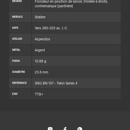
Frondeur en position de lancer, triskèle à droite,
REVERS
contremarque (panthère)
Statère
MODULE
Vers 380-325 av. J.-C.
DATE
Aspendos
ATELIER
Argent
MÉTAL
10.88 g
POIDS
23.6 mm
DIAMÈTRE
SNG BN 107 – Tekin Series 4
RÉFÉRENCE
TTB+
ÉTAT