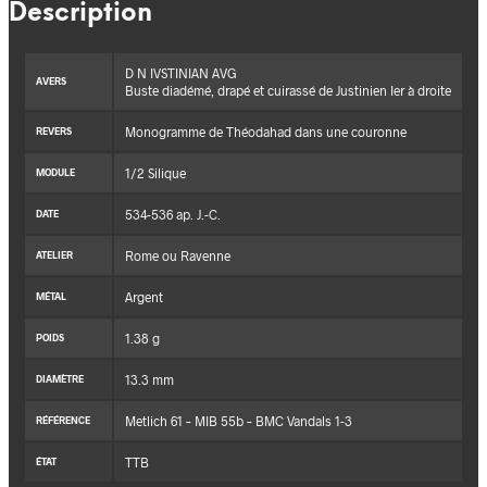
Description
D N IVSTINIAN AVG
AVERS
Buste diadémé, drapé et cuirassé de Justinien Ier à droite
Monogramme de Théodahad dans une couronne
REVERS
1/2 Silique
MODULE
534-536 ap. J.-C.
DATE
Rome ou Ravenne
ATELIER
Argent
MÉTAL
1.38 g
POIDS
13.3 mm
DIAMÈTRE
Metlich 61 – MIB 55b – BMC Vandals 1-3
RÉFÉRENCE
TTB
ÉTAT