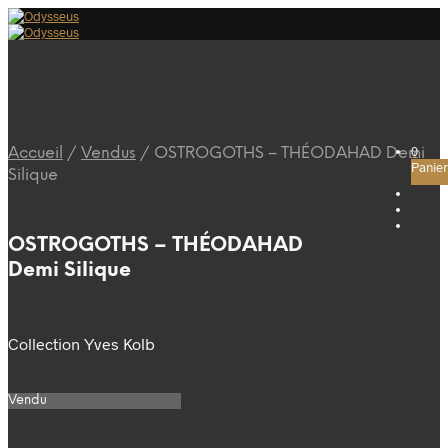
0
Accueil
/
Vendus
/
OSTROGOTHS – THÉODAHAD Demi
Panier
Silique
OSTROGOTHS – THÉODAHAD
Demi Silique
Collection Yves Kolb
Vendu