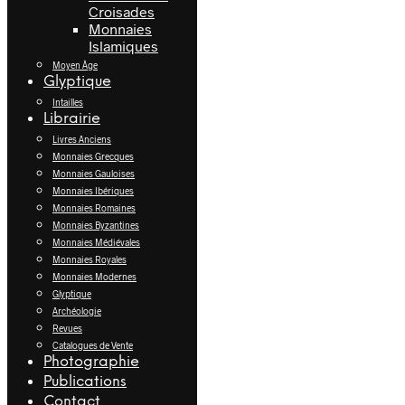
Croisades
Monnaies
Islamiques
Moyen Âge
Glyptique
Intailles
Librairie
Livres Anciens
Monnaies Grecques
Monnaies Gauloises
Monnaies Ibériques
Monnaies Romaines
Monnaies Byzantines
Monnaies Médiévales
Monnaies Royales
Monnaies Modernes
Glyptique
Archéologie
Revues
Catalogues de Vente
Photographie
Publications
Contact