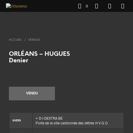
0
ACCUEIL
/
VENDUS
ORLÉANS – HUGUES
Denier
VENDU
+ D-I DEXTRA BE
AVERS
Porte de la ville cantonnée des lettres H V G O.