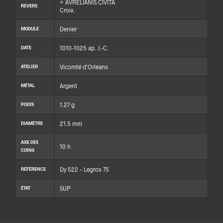
+ AVRELIANIS CIVITA
REVERS
Croix.
Denier
MODULE
1010-1025 ap. J.-C.
DATE
Vicomté d’Orléans
ATELIER
Argent
MÉTAL
1.27 g
POIDS
21.5 mm
DIAMÈTRE
AXE DES
10 h
COINS
Dy 522 – Legros 75
RÉFÉRENCE
SUP
ÉTAT