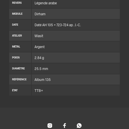
Légende arabe
REVERS
Dirham
MODULE
Daté AH 105 = 723-724 ap. J.-C.
DATE
Wasit
ATELIER
Argent
MÉTAL
2.84 g
POIDS
25.5 mm
DIAMÈTRE
Album 135
RÉFÉRENCE
TTB+
ÉTAT