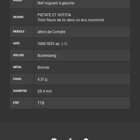
AVERS
Nef voguant à gauche.
PIETATE ET IVSTITIA
REVERS
Trois fleurs de lis dans un écu couronné.
Jeton de Compte
MODULE
1586-1635 ap. J.-C.
DATE
Nuremberg
ATELIER
Bronze
MÉTAL
4.31 g
POIDS
28.4 mm
DIAMÈTRE
TTB
ÉTAT