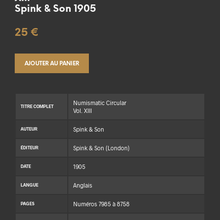
Spink & Son 1905
25
€
AJOUTER AU PANIER
Numismatic Circular
TITRE COMPLET
Vol. XIII
Spink & Son
AUTEUR
Spink & Son (London)
ÉDITEUR
1905
DATE
Anglais
LANGUE
Numéros 7985 à 8758
PAGES