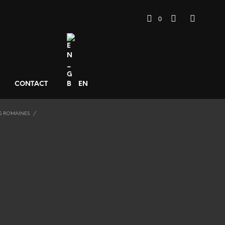
0
CONTACT
EN
S ROMAINES
/