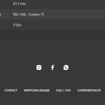
21.1 mm
RIC 418 – Cohen 71
E
TTB+
CONTACT
MENTIONS LÉGALES
CGU / CGV
CONFIDENTIALITÉ