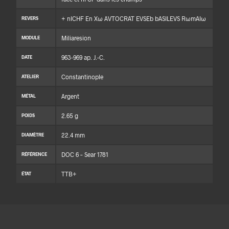
+ nICHF En Xω AVTOCRAT EVSEb bASILEVS RωmAIω
REVERS
Miliaresion
MODULE
963-969 ap. J.-C.
DATE
Constantinople
ATELIER
Argent
MÉTAL
2.65 g
POIDS
22.4 mm
DIAMÈTRE
DOC 6 – Sear 1781
RÉFÉRENCE
TTB+
ÉTAT