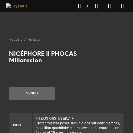
0
ACCUEIL
/
VENDUS
NICÉPHORE II PHOCAS
Miliaresion
VENDU
+ IhSUS XRISTUS nICA ✶
Croix croisetée posée sur un globe sur deux marches,
AVERS
médaillon quadrilobé central avec buste couronné de
face et nI CF dans les champs