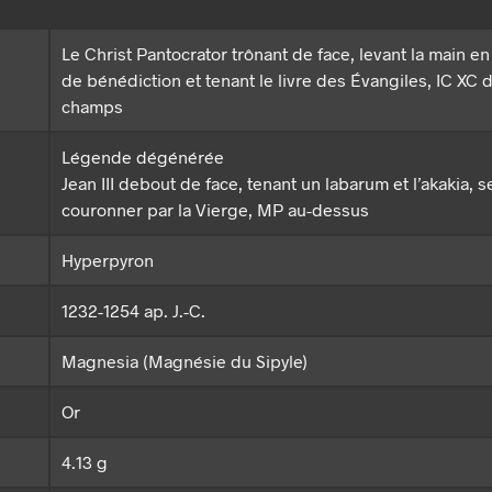
Le Christ Pantocrator trônant de face, levant la main en
de bénédiction et tenant le livre des Évangiles, IC XC 
champs
Légende dégénérée
Jean III debout de face, tenant un labarum et l’akakia, s
couronner par la Vierge, MP au-dessus
Hyperpyron
1232-1254 ap. J.-C.
Magnesia (Magnésie du Sipyle)
Or
4.13 g