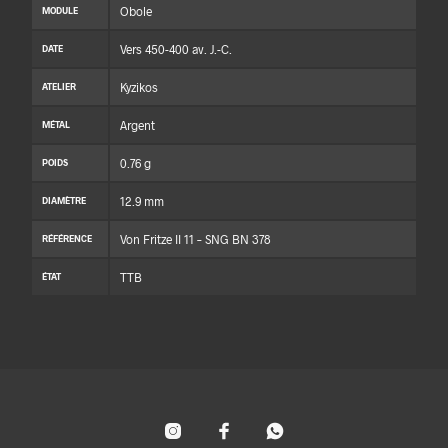
Obole
MODULE
Vers 450-400 av. J.-C.
DATE
Kyzikos
ATELIER
Argent
MÉTAL
0.76 g
POIDS
12.9 mm
DIAMÈTRE
Von Fritze II 11 – SNG BN 378
RÉFÉRENCE
TTB
ÉTAT