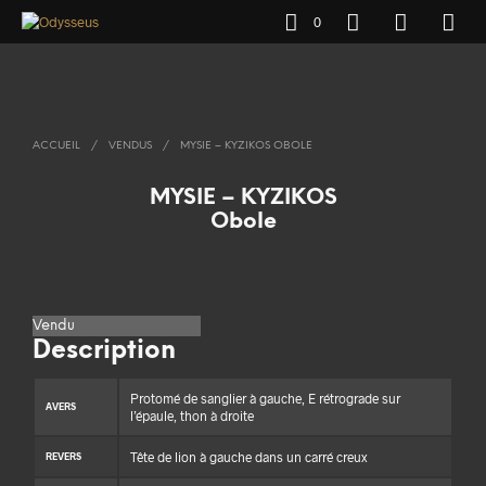
0
ACCUEIL
/
VENDUS
/
MYSIE – KYZIKOS OBOLE
MYSIE – KYZIKOS
Obole
Vendu
Description
Protomé de sanglier à gauche, E rétrograde sur
AVERS
l’épaule, thon à droite
Tête de lion à gauche dans un carré creux
REVERS