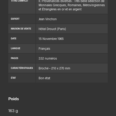
II. Provenances diverses : Très belle sélection de
TITRE COMPLET
Monnaies Grecques, Romaines, Mérovingiennes
et Étrangères en or et en argent
Jean Vinchon
EXPERT
Hôtel Drouot (Paris)
MAISON DE VENTE
15 Novembre 1965
DATE
Français
LANGUE
332 numéros
PAGES
Broché – 210 x 270 mm
CARACTÉRISTIQUES
Bon état
ÉTAT
Poids
163 g