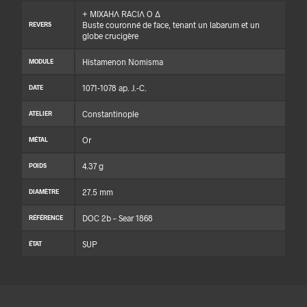
+ MIXAHΛ RACIΛ O Δ
Buste couronné de face, tenant un labarum et un
REVERS
globe crucigère
Histamenon Nomisma
MODULE
1071-1078 ap. J.-C.
DATE
Constantinople
ATELIER
Or
MÉTAL
4.37 g
POIDS
27.5 mm
DIAMÈTRE
DOC 2b – Sear 1868
RÉFÉRENCE
SUP
ÉTAT