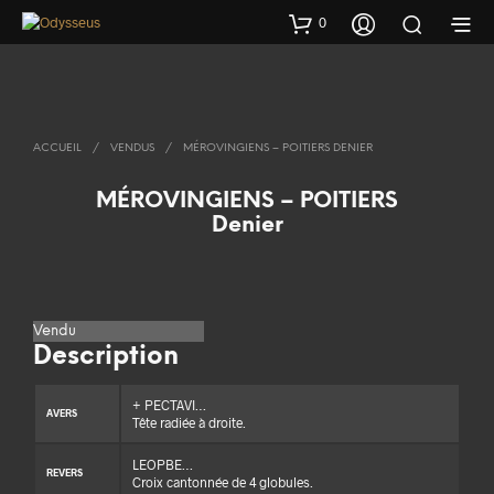
0
ACCUEIL
/
VENDUS
/
MÉROVINGIENS – POITIERS DENIER
MÉROVINGIENS – POITIERS
Denier
Vendu
Description
+ PECTAVI…
AVERS
Tête radiée à droite.
LEOPBE…
REVERS
Croix cantonnée de 4 globules.