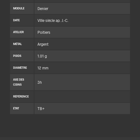
Denier
MODULE
VIIIe siècle ap. J.-C.
DATE
Poitiers
ATELIER
Argent
MÉTAL
1.01 g
POIDS
12 mm
DIAMÈTRE
AXE DES
3h
COINS
RÉFÉRENCE
TB+
ÉTAT