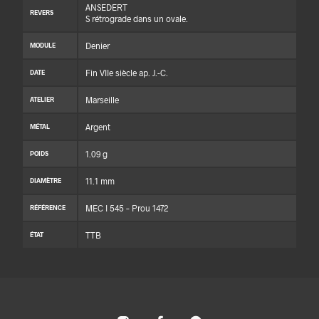
ANSEDERT
REVERS
S rétrograde dans un ovale.
Denier
MODULE
Fin VIIe siècle ap. J.-C.
DATE
Marseille
ATELIER
Argent
MÉTAL
1.09 g
POIDS
11.1 mm
DIAMÈTRE
MEC I 545 – Prou 1472
RÉFÉRENCE
TTB
ÉTAT