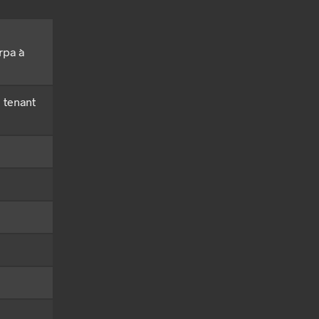
rpa à
 tenant