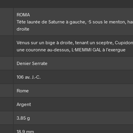
ROMA
Tête laurée de Saturne à gauche, ·S sous le menton, ha
droite
Vénus sur un bige à droite, tenant un sceptre, Cupidon
une couronne au-dessus, L·MEMMI GAL à l’exergue
Denier Serrate
106 av. J.-C.
Rome
Argent
3.85 g
18.9 mm