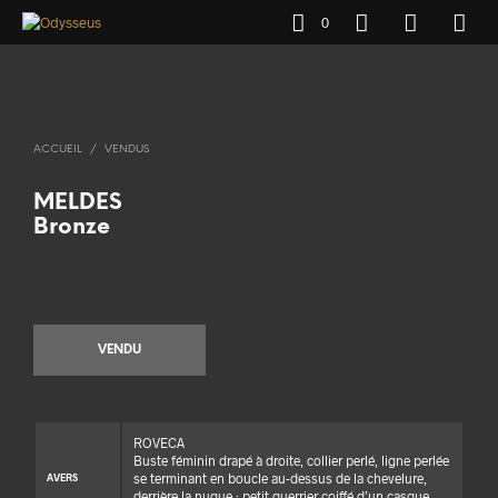
0
ACCUEIL
/
VENDUS
MELDES
Bronze
VENDU
ROVECA
Buste féminin drapé à droite, collier perlé, ligne perlée
se terminant en boucle au-dessus de la chevelure,
AVERS
derrière la nuque : petit guerrier coiffé d’un casque