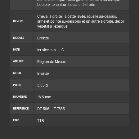
bouleté, tenant un bouclier à droite
Cheval à droite, la patte levée, rouelle au-dessus,
annelet pointé au-dessous et un autre à droite, décor
REVERS
végétal à l’exergue
Bronze
MODULE
Ier siècle av. J.-C.
DATE
Région de Meaux
ATELIER
Bronze
MÉTAL
3.35 g
POIDS
18.5 mm
DIAMÈTRE
DT 586 – LT 7635
RÉFÉRENCE
TTB
ÉTAT