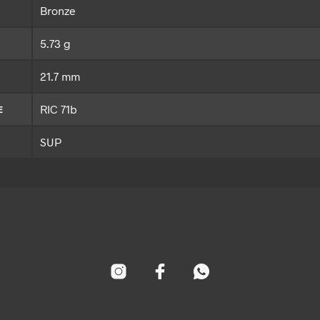
Bronze
5.73 g
21.7 mm
RIC 71b
E
SUP