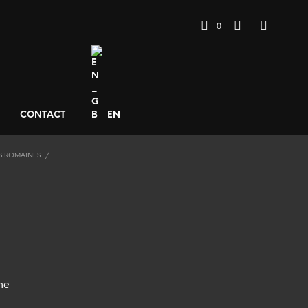
0
CONTACT
EN
S ROMAINES
/
ine