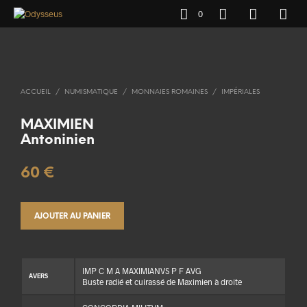
0
ACCUEIL
/
NUMISMATIQUE
/
MONNAIES ROMAINES
/
IMPÉRIALES
MAXIMIEN
Antoninien
60
€
AJOUTER AU PANIER
IMP C M A MAXIMIANVS P F AVG
AVERS
Buste radié et cuirassé de Maximien à droite