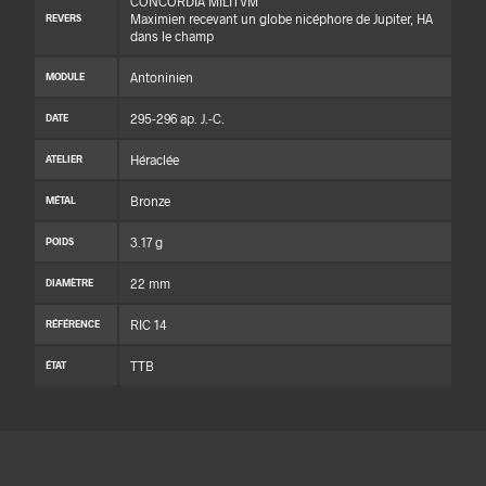
CONCORDIA MILITVM
Maximien recevant un globe nicéphore de Jupiter, HA
REVERS
dans le champ
Antoninien
MODULE
295-296 ap. J.-C.
DATE
Héraclée
ATELIER
Bronze
MÉTAL
3.17 g
POIDS
22 mm
DIAMÈTRE
RIC 14
RÉFÉRENCE
TTB
ÉTAT