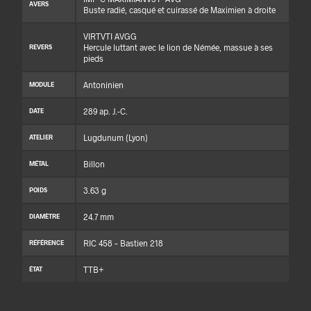
AVERS
Buste radié, casqué et cuirassé de Maximien à droite
VIRTVTI AVGG
Hercule luttant avec le lion de Némée, massue à ses
REVERS
pieds
Antoninien
MODULE
289 ap. J.-C.
DATE
Lugdunum (Lyon)
ATELIER
Billon
MÉTAL
3.63 g
POIDS
24.7 mm
DIAMÈTRE
RIC 458 – Bastien 218
RÉFÉRENCE
TTB+
ÉTAT