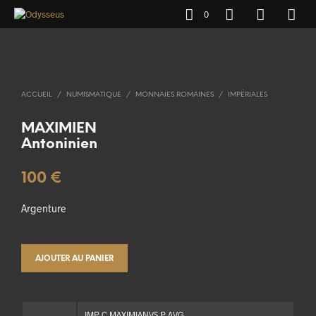
0
ACCUEIL
/
NUMISMATIQUE
/
MONNAIES ROMAINES
/
IMPÉRIALES
MAXIMIEN
Antoninien
100
€
Argenture
AJOUTER AU PANIER
IMP C MAXIMIANVS P AVG