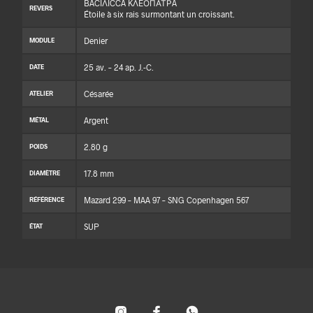
BACIΛICCA KΛEΟΠΑΤΡA
REVERS
Étoile à six rais surmontant un croissant.
Denier
MODULE
25 av. – 24 ap. J.-C.
DATE
Césarée
ATELIER
Argent
MÉTAL
2.80 g
POIDS
17.8 mm
DIAMÈTRE
Mazard 299 – MAA 97 – SNG Copenhagen 567
RÉFÉRENCE
SUP
ÉTAT