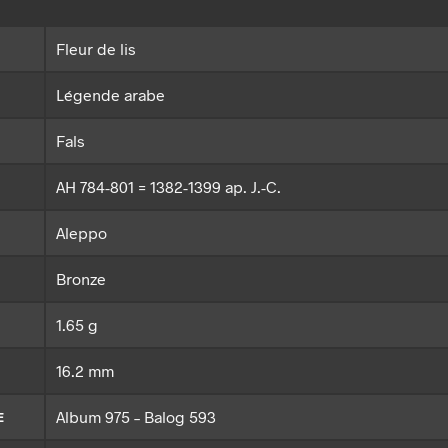
Fleur de lis
Légende arabe
Fals
AH 784-801 = 1382-1399 ap. J.-C.
Aleppo
Bronze
1.65 g
16.2 mm
Album 975 – Balog 593
E