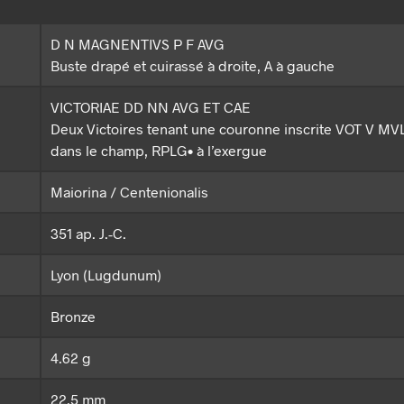
D N MAGNENTIVS P F AVG
Buste drapé et cuirassé à droite, A à gauche
VICTORIAE DD NN AVG ET CAE
Deux Victoires tenant une couronne inscrite VOT V MVL
dans le champ, RPLG• à l’exergue
Maiorina / Centenionalis
351 ap. J.-C.
Lyon (Lugdunum)
Bronze
4.62 g
22.5 mm