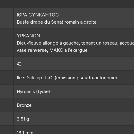
ΙЄΡΑ ϹΥΝΚΛΗΤΟϹ
Buste drapé du Sénat romain à droite
ΥΡΚΑΝΩΝ
Dieu-fleuve allongé à gauche, tenant un roseau, accou
vase renversé, ΜΑΚЄ à l’exergue
Æ
IIe siècle ap. J.-C. (émission pseudo-autonome)
Hyrcanis (Lydie)
Bronze
3.51 g
18.1 mm