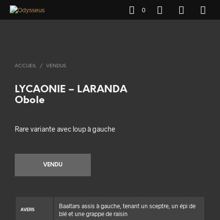
0
ACCUEIL
/
VENDUS
LYCAONIE – LARANDA
Obole
Rare variante avec loup à gauche
VENDU
Baaltars assis à gauche, tenant un sceptre, un épi de
AVERS
blé et une grappe de raisin