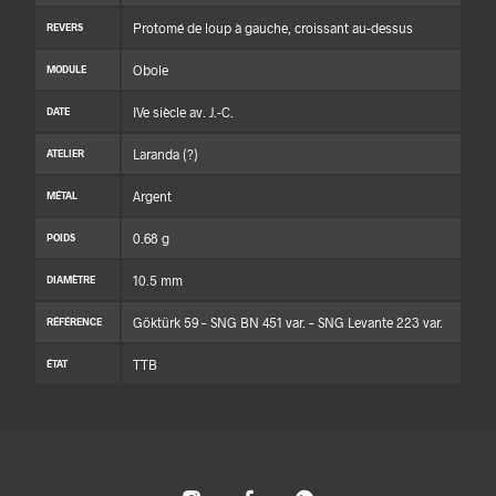
Protomé de loup à gauche, croissant au-dessus
REVERS
Obole
MODULE
IVe siècle av. J.-C.
DATE
Laranda (?)
ATELIER
Argent
MÉTAL
0.68 g
POIDS
10.5 mm
DIAMÈTRE
Göktürk 59 – SNG BN 451 var. – SNG Levante 223 var.
RÉFÉRENCE
TTB
ÉTAT