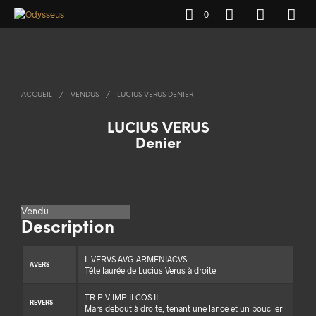
0
ACCUEIL
/
VENDUS
/
LUCIUS VERUS DENIER
LUCIUS VERUS
Denier
Vendu
Description
L VERVS AVG ARMENIACVS
AVERS
Tête laurée de Lucius Verus à droite
TR P V IMP II COS II
REVERS
Mars debout à droite, tenant une lance et un bouclier