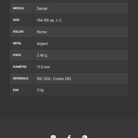
Denier
MODULE
164-165 ap. J.-C.
DATE
Rome
ATELIER
Argent
MÉTAL
3.40 g
POIDS
17.9 mm
DIAMÈTRE
RIC 529 – Cohen 263
RÉFÉRENCE
TTB
ÉTAT