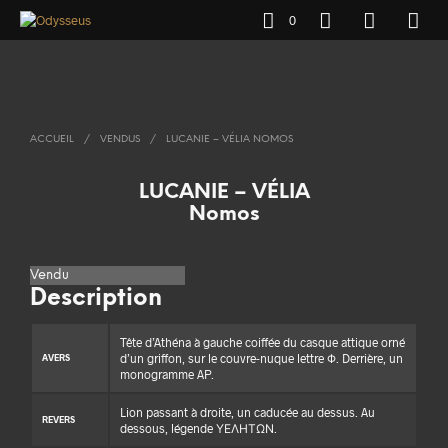
0
ACCUEIL
/
VENDUS
/
LUCANIE – VÉLIA NOMOS
LUCANIE – VÉLIA
Nomos
Vendu
Description
Tête d’Athéna à gauche coiffée du casque attique orné
d’un griffon, sur le couvre-nuque lettre Φ. Derrière, un
AVERS
monogramme AP.
Lion passant à droite, un caducée au dessus. Au
REVERS
dessous, légende ΥΕΛΗΤΩΝ.