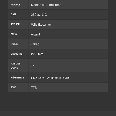
Nomos ou Didrachme
MODULE
280 av. J.-C.
DATE
Vélia (Lucanie)
ATELIER
Argent
MÉTAL
7.30 g
POIDS
22.5 mm
DIAMÈTRE
AXE DES
1h
COINS
HN3.1316 – Williams 515-39
RÉFÉRENCE
TTB
ÉTAT