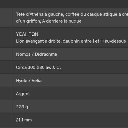
Tête d’Athéna à gauche, coiffée du casque attique à cr
d’un griffon, A derrière la nuque
ΥΕΛΗΤΩΝ
Lion avançant à droite, dauphin entre Ι et Φ au-dessus
Nomos / Didrachme
Circa 300-280 av. J.-C.
Hyele / Velia
Argent
7.39 g
21.1 mm