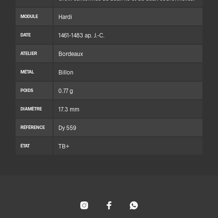
Hardi
MODULE
1461-1483 ap. J.-C.
DATE
Bordeaux
ATELIER
Billon
MÉTAL
0.77 g
POIDS
17.3 mm
DIAMÈTRE
Dy 559
RÉFÉRENCE
TB+
ÉTAT