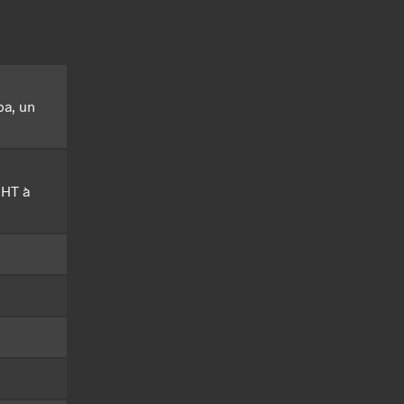
pa, un
MHT à