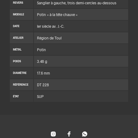
Sanglier à gauche, trois demi-cercles au-dessous
REVERS
Potin « à la tête chauve »
MODULE
Ier siècle av. J.-C.
DATE
Région de Toul
ATELIER
Potin
MÉTAL
3.48 g
POIDS
17.6 mm
DIAMÈTRE
DT 228
RÉFÉRENCE
SUP
ÉTAT